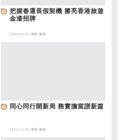
把握春運長假契機 擦亮香港旅遊
金漆招牌
2026.02.03 博客
陳勇
同心同行開新局 務實擔當譜新篇
2025.12.09 博客
陳勇