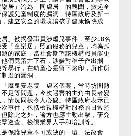
童樂居」淪為「同虐居」的醜聞，掀起全
行保護兒童制度的漏洞，特區政府及新一
動，建立安全的環境讓孩子健康愉快成
居」被揭發職員涉虐兒事件，至少18名
接受「童樂居」照顧服務的兒童，均為孤
問題的家庭，當社會期望該機構職員能更
，他們竟落井下石，涉嫌對稚子作出摑
地等暴行，在幼童心靈留下烙印，所作所
存制度的漏洞。
出「魔鬼安老院」虐老個案，當時坊間熱
舍不足等問題，今次遇害的主角由長者變
兒，情況同樣令人心酸。特區政府表示已
今次事件，包括檢視機構對服務的日常監
，但除此之外，署方也應主動出擊，研究
突擊巡查、檢視業界人手和培訓等。
也是保護兒童不可或缺的一環。法改會