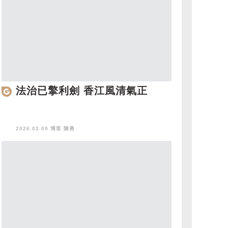
法治已擎利劍 香江風清氣正
2026.02.09 博客
陳勇