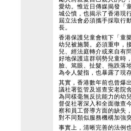
愛幼。惟近日傳媒揭發「
城公憤，也揭示了香港現
屆立法會必須攜手採取行
長。
香港保護兒童會轄下「童樂
幼兒被施襲。必須重申，
兒、經法庭轉介或來自有
好地保護這群弱勢兒童時
臉、篤眼、扯髮、拖跌落
為令人髮指，也暴露了現
其實，香港數年前也曾爆
議社署監管及巡查安老院
為同樣毫無反抗能力的幼
督促社署深入和全面徹查
察和員工督導方面的缺失
對不同類似服務機構加強
事實上，清晰完善的法例