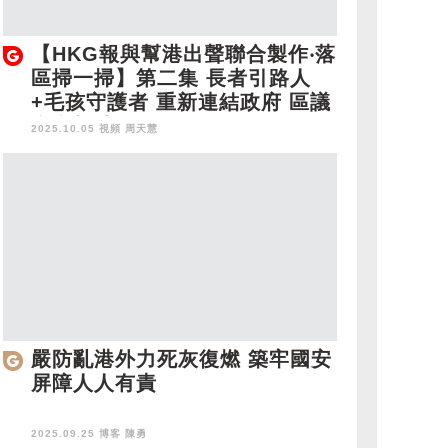
【HKG報與幫港出聲聯合製作‧落
區掃一掃】第二集 長者引路人
+毛孩守護者 重新連結政府 區議
會實幹扶弱
2025.10.05 視頻
周天慧
嚴防亂港外力死灰復燃 築牢國安
屏障人人有責
2025.09.25 博客
陳勇