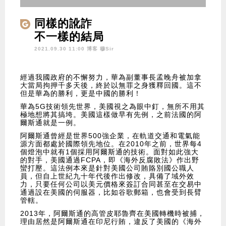
同樣的訛詐
不一樣的結局
2021.09.30 11:00 博客
穆Sir
經過我國政府的不懈努力，華為副董事長孟晚舟被加拿
大當局拘押千多天後，終於以無罪之身獲釋回國。這不
但是華為的勝利，更是中國的勝利！
華為5G技術領先世界，美國視之為眼中釘，無所不用其
極地想將其搞垮。美國這樣做早有先例，之前法國的阿
爾斯通就是一例。
阿爾斯通曾經是世界500強企業，在軌道交通和電氣能
源方面都處於國際領先地位。在2010年之前，世界每4
個燈泡中就有1個採用阿爾斯通的技術。面對如此強大
的對手，美國通過FCPA，即《海外反腐敗法》作出野
蠻打壓。這法例本來是針對美國公司賄賂別國公職人
員，但自上世紀九十年代後作出修改，具備了域外效
力，只要任何公司以美元價格來簽訂合同甚至在交易中
通過設在美國的伺服器，比如谷歌郵箱，也會受到長臂
管轄。
2013年，阿爾斯通的高管皮耶魯齊在美國轉機時被捕，
理由居然是阿爾斯通在印尼行賄，違反了美國的《海外