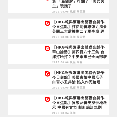
集 「新疆牌」打爛了「美式民
主」玩殘了
2026.08.08 視頻
周天慧
【HKG報與幫港出聲聯合製作‧
今日焦點】打伊朗傳導彈近清倉
美國三大霸權斷二？軍事崩 經
濟損
2026.08.06 視頻
周天慧
【HKG報與幫港出聲聯合製作‧
華山論勢】第四百八十三集 台
海打唔打？中美軍事已全面部署
2028年1月台灣選舉是臨界點？
2026.08.06 視頻
周融
【HKG報與幫港出聲聯合製作‧
今日焦點】美國害怕中國瓜子
白宮小丑共治 陷入作死輪迴
2026.08.05 視頻
周天慧
【HKG報與幫港出聲聯合製作‧
今日焦點】貿談及傳美擬爭地啟
示 中國有實力 劃紅線訂規則
2026.08.04 視頻