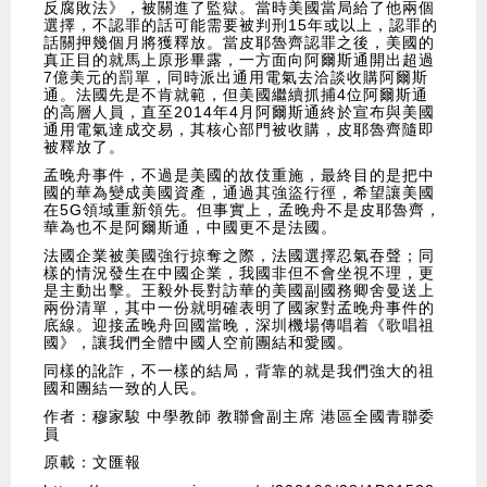
反腐敗法》，被關進了監獄。當時美國當局給了他兩個
選擇，不認罪的話可能需要被判刑15年或以上，認罪的
話關押幾個月將獲釋放。當皮耶魯齊認罪之後，美國的
真正目的就馬上原形畢露，一方面向阿爾斯通開出超過
7億美元的罰單，同時派出通用電氣去洽談收購阿爾斯
通。法國先是不肯就範，但美國繼續抓捕4位阿爾斯通
的高層人員，直至2014年4月阿爾斯通終於宣布與美國
通用電氣達成交易，其核心部門被收購，皮耶魯齊隨即
被釋放了。
孟晚舟事件，不過是美國的故伎重施，最終目的是把中
國的華為變成美國資產，通過其強盜行徑，希望讓美國
在5G領域重新領先。但事實上，孟晚舟不是皮耶魯齊，
華為也不是阿爾斯通，中國更不是法國。
法國企業被美國強行掠奪之際，法國選擇忍氣吞聲；同
樣的情況發生在中國企業，我國非但不會坐視不理，更
是主動出擊。王毅外長對訪華的美國副國務卿舍曼送上
兩份清單，其中一份就明確表明了國家對孟晚舟事件的
底線。迎接孟晚舟回國當晚，深圳機場傳唱着《歌唱祖
國》，讓我們全體中國人空前團結和愛國。
同樣的訛詐，不一樣的結局，背靠的就是我們強大的祖
國和團結一致的人民。
作者：穆家駿 中學教師 教聯會副主席 港區全國青聯委
員
原載：文匯報