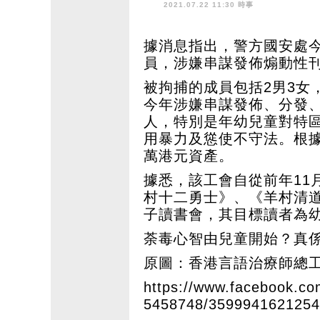
2021.07.22 11:30 時事
據消息指出，警方國安處
員，涉嫌串謀發佈煽動性
被拘捕的成員包括2男3女
今年涉嫌串謀發佈、分發
人，特別是年幼兒童對特
用暴力及慫使不守法。根據
萬港元資產。
據悉，該工會自從前年11
村十二勇士》、《羊村清
子讀書會，其目標讀者為
荼毒心智由兒童開始？真
原圖：香港言語治療師總工會
https://www.facebook.
5458748/3599941621254