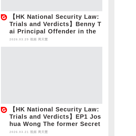
【HK National Security Law:
Trials and Verdicts】Benny T
ai Principal Offender in the
HK National Security Law Ca
2026.03.29 視頻
周天慧
se
【HK National Security Law:
Trials and Verdicts】EP1 Jos
hua Wong The former Secret
ary-General of Demosistō
2026.03.21 視頻
周天慧