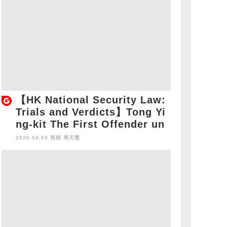
【HK National Security Law:
Trials and Verdicts】Tong Yi
ng-kit The First Offender un
der the HK National Security
2026.04.05 視頻
周天慧
Law