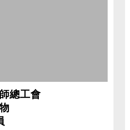
師總工會
物
員