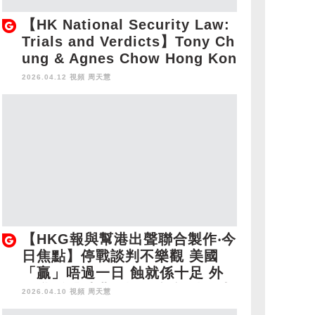
【HK National Security Law:
Trials and Verdicts】Tony Ch
ung & Agnes Chow Hong Kon
g Fugitives
2026.04.12 視頻
周天慧
【HKG報與幫港出聲聯合製作‧今
日焦點】停戰談判不樂觀 美國
「贏」唔過一日 蝕就係十足 外
國亂播「香港恐懼」 話語戰從未
2026.04.10 視頻
周天慧
停止 主持人親身經歷分享