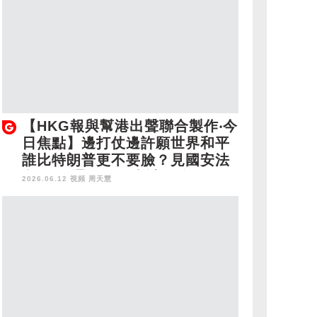
【HKG報與幫港出聲聯合製作‧今
日焦點】邊打仗邊許願世界和平
誰比特朗普更不要臉？見國安法
必抹黑 通緝犯為生計打拚
2026.06.12 視頻
周天慧