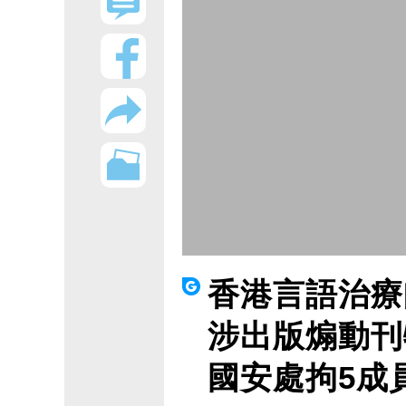
香港言語治療
涉出版煽動刊
國安處拘5成