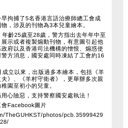
今早拘捕了5名香港言語治療師總工會成
刊物，涉及的刊物為3本兒童繪本。
，年齡25歲至28歲，警方指出去年年中至
、展示或者複製煽動刊物，有意圖引起他
區政府以及香港司法機構的憎恨、煽惑使
警方消息，國安處同時凍結了工會約16
月成立以來，出版過多本繪本，包括《羊
道夫》、《羊村守衛者》，更舉辦多次親
幼稚園至初小的兒童。
係用心險惡，支持警察國安處執法！
Facebook圖片
com/TheGUHKST/photos/pcb.35999429
28/