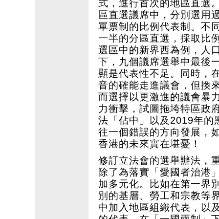
式，進行首次的地區直選
區直選議席中，分別選用
單票制的比例代表制。不
一半的分區直選，採取比
選區中的新界西為例，人
下，九個議席選舉中最後
顯是代表性不足。同時，
音的確能走進議會，但換
而選擇以更激進的議會暴
力衝擊，試圖拖垮特區政府施
法「佔中」以及2019年
往一個錯誤的方向發展，
香港的未來實在堪憂！
修訂立法會的選舉辦法，
除了為落實「愛國者治港
加多元化。比如在第一界
別的基層、勞工和宗教等
中加入地區組織代表，以
的代表。在「一國兩制」