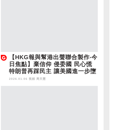
【HKG報與幫港出聲聯合製作‧今
日焦點】棄信仰 侵委國 民心慌
特朗普再踩民主 讓美國進一步墮
落
2026.01.06 視頻
周天慧