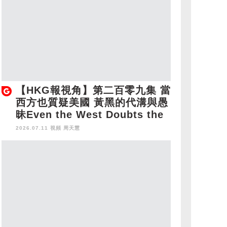
【HKG報視角】第二百零九集 當
西方也質疑美國 黃黑的代溝與愚
昧Even the West Doubts the
US: The Disconnect and Igno
2026.07.11 視頻
周天慧
rance of HK's Opposition Ca
mp Faction