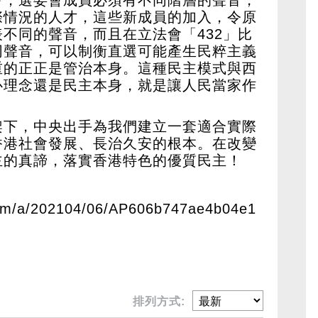
際情況的人才，這些新成員的加入，令原
不同的聲音，而且在立法會「432」比
同聲音，可以制衡直選可能產生民粹主義
重的正正是管治本身。這種民主模式與西
心理念還是民主本身，就是讓人民當家作
架下，中央出手為我們建立一套適合實際
香港社會發展、長治久安的根本。在改變
主的真諦，落實香港特色的優質民主！
com/a/202104/06/AP606b747ae4b04e1
排列方式: