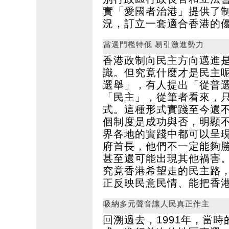
實「愛國者治港」提供了
況，訂立一套適合香港的
當選門檻特低 易引激進勢力
香港政制向民主方向邁進
識。但究竟什麼才是民主
選舉」，有人提出「從普
「民主」，從筆者看來，
式。這種形式實踐至今還
個制度是成功與否，明顯
界各地的實踐中都可以呈
府首長，他們不一定能夠
甚至還可能出現其他禍害
究竟香港希望走的民主路
正反映民意民情、能把香
吸納多元聲音讓人民真正作主
回溯過去，1991年，當