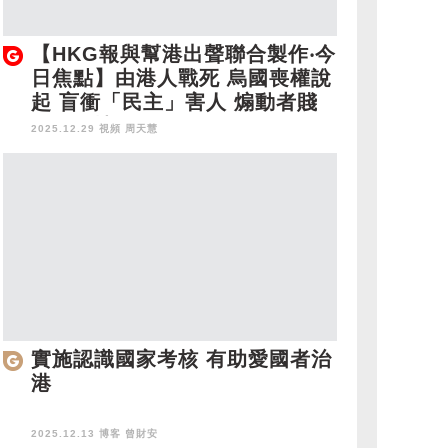
【HKG報與幫港出聲聯合製作‧今
日焦點】由港人戰死 烏國喪權說
起 盲衝「民主」害人 煽動者賤
不值可憐
2025.12.29 視頻
周天慧
實施認識國家考核 有助愛國者治
港
2025.12.13 博客
曾財安