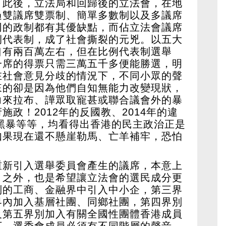
。此後，立法局和回歸後的立法會，在地
過雙議席雙票制、簡單多數制以及多議席
同的政制都有其優缺點，而佔立法會議席
例代表制，成了社會撕裂的元兇。以五大
口有兩百萬左右，但在比例代表制選舉
一席的得票只需三萬五千多便能勝選，明
在社會意見分歧的情況下，不同小眾的聲
來的卻是因為他們自知無能力改變現狀，
力來拉布、譁眾取寵甚或聯合議會外的暴
政！2012年的反國教、2014年的違
的黑暴等等，均看得出香港的民主政治正是
如果現在還不懸崖勒馬、亡羊補牢，恐怕
重新引入選舉委員會產生的議席，本意上
」之外，也是希望讓立法會的選民成分更
別的工商、金融界中引入中小企，第三界
界內加入基層社團、同鄉社團，第四界別
及第五界別加入有關全國性團體香港成員
下，選委會成員必須有不同階層的聲音，