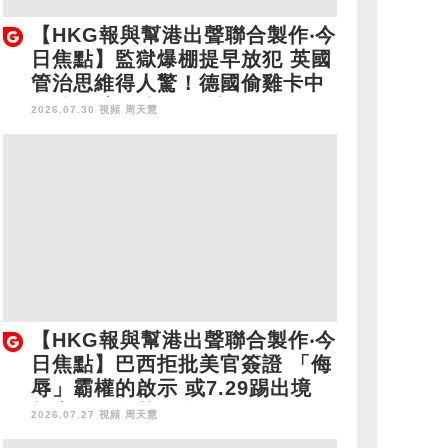
【HKG報與幫港出聲聯合製作‧今
日焦點】監獄爆棚提早放犯 英國
管治思維得人驚！德國偷雞卡中
國脖子 美國都唔得就憑你？
2026.07.30 視頻
周天慧
【HKG報與幫港出聲聯合製作‧今
日焦點】巴西拒批美官簽證 「侮
辱」霸權的啟示 或7.29踢出境
胡志偉乞留英唔自量
2026.07.27 視頻
周天慧