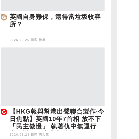
英國自身難保，還得當垃圾收容
所？
2026.06.26 博客
徐韋
【HKG報與幫港出聲聯合製作‧今
日焦點】英國10年7首相 放不下
「民主傲慢」 執著仇中無運行
立會議員是志業非職業 勿負期望
2026.06.23 視頻
周天慧