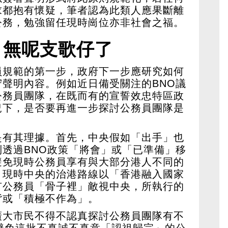
求都抱有懷疑，筆者認為此類人應果斷離
公務，勉強留任現時崗位亦非社會之福。
？無呢支歌仔了
員規範的第一步，政府下一步應研究如何
聲明內容。例如近日備受關注的BNO議
公務員團隊，在既而有的宣誓效忠特區政
況下，是否要再進一步探討公務員團隊是
是有其理據。首先，中央假如「出手」也
透過BNO政策「將會」或「已準備」移
避免現時公務員享有與大部分港人不同的
，現時中央的治港路線以「香港融入國家
有公務員「骨子裡」敵視中央，所執行的
背或「積極不作為」。
廣大市民不得不認真探討公務員團隊有不
避免這批不真誠不真意「認祖歸宗」的公