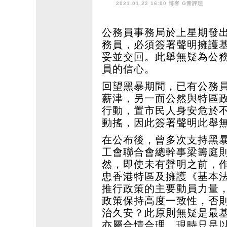
2021.01.22 16:00 博客
G青評理
公務員事務局於上星期發出
務員，必須簽署聲明擁護
妥並交回。此舉無疑為公
員的信心。
回望黑暴期間，已有公務
薪津，另一面公然與特區
行動，置市民人身安危於
動搖，因此簽署聲明此舉
在公布後，曾多次支持黑
工會聯合會總幹事梁籌庭
然，即使未有聲明之前，
忠香港特區及擁護《基本
推行政策的主要動員力量
政策保持高度一致性，否
治久安？此原則無疑是最
亦屬合情合理，現時只是