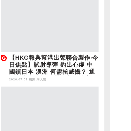
【HKG報與幫港出聲聯合製作‧今
日焦點】試射導彈 釣出心虛 中
國鎮日本 澳洲 何需核威懾？ 通
緝犯申永居起弶 英國養狗咬心口
2026.07.07 視頻
周天慧