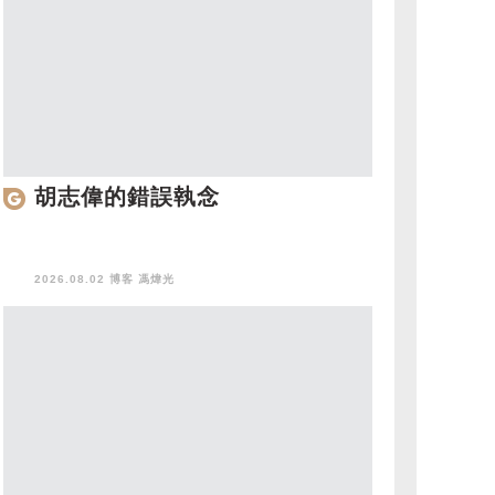
胡志偉的錯誤執念
2026.08.02 博客
馮煒光