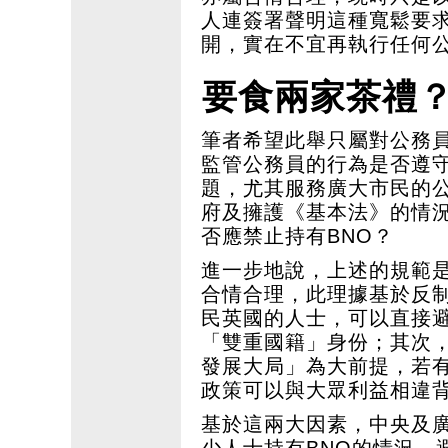
人連簽署聲明這種寬鬆要
開，實在不宜再執行任何
要食兩家茶禮
筆者希望此舉只屬對公務
監管公務員的行為是否遵守
題，尤其服務廣大市民的
府及擁護《基本法》的情
否應禁止持有BNO？
進一步地說，上述的規範
合情合理，此理據基於反制
民英國的人士，可以直接
「雙重國籍」身份；其次
發展大局」為大前提，若
政策可以與大眾利益相違
基於這兩大因素，中央及
少人士持有BNO的情況，