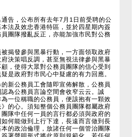
通告，公布所有去年7月1日前受聘的公
基本法及效忠香港特區，並於四星期內簽
務員團隊撥亂反正，亦能加強市民對公務
員被揭發參與黑暴行動，一方面領取政府
政府決策唱反調，甚至無視法律參與黑暴
不顧，使得大眾對公務員團隊的信心受到
無疑是政府對市民心中疑慮的有力回應。
暴的新公務員工會隨即宣佈解散，公務員
則認為公務員言論空間會收窄云云。誠
作為一位稱職的公務員，便該抱有一顆效
法》的心。須知整個公務員團隊都屬政府
，團隊中任何一員的言行都必須與政府的
則如何能做到上行下達，長遠而言做到長
基本的政治倫理，放諸任何一個管治團隊
以簽署聲明形式將此原則規範化，若任何