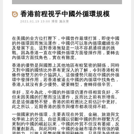
香港前程視乎中國外循環規模
2021.01.19 15:00 博客
施永青
在美國的全方位打壓下，中國曾作最壞打算，即使中國
的外循環因而無法運作，中國仍可以靠內循環繼續生存
及發展下去。這對香港無疑是一項不容易通得過的挑
戰。因為香港一直在中國外循環方面發揮作用，要轉去
內循環方面找角色，實在有難度。
香港的優勢是與國際上其他地區有較緊密的關係，同時
又對中國的國情比外界有更深入的了解，令到香港較有
條件做雙方的中介協調人。這個優勢只能在中國的外循
環中發揮作用，若香港被逼去中國的內循環中找角色，
香港人就沒有多少優勢。硬要轉型，會轉得很辛苦。
幸好，至今為此，中國的外循環仍運作得相當良好，不
但未因美國的打壓而沒法運作，反而比之前有所增長。
若是這個趨勢不變，香港的前程應比之前估計中更好。
此之所以，近期香港的股市與樓市都表現得不錯。
一個國家的外循環，主要表現在外貿、金融、旅遊與文
化學術上的交流。自從美國以切斷中國的對外聯繫方式
來制約中國的崛起以來，中國的外貿不但沒有萎縮，反
而屢創新高。與此同時，中國的金融市場亦有很強的吸
資能力，以致人民幣的匯率明顯轉強。只是因為疫情的