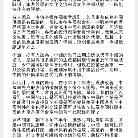
關係，旅遊與學術文化交流都處於半停頓狀態，一時無
法作有效評估。
有人認為，疫情令很多國家意識到，若凡事都依賴外國
供應是有風險的，所以疫後各國都會把一些戰略性的產
品移回本土生產。這會減少中國外循環的空間，但這樣
做是有代價的，各國的經濟都剛受疫情重創，元氣未完
全恢復，沒有太多的條件去付出額外的代價。況且，中
國的供應並沒有因疫情而停頓，證明相當可靠，今後應
該加單才是。
不過，亦有人認為，中國的出口近期之所以仍有不錯的
增長，是因為很多國家的生產都因疫情而處於半停頓狀
態，令中國可以發揮替代作用。但現在疫苗已面市，一
旦疫情真的紓緩，其他國家就不用中國搞替代。屆時，
中國的外循環就會受到真正的考驗。
我估計，各國的疫情，在今年下半年應可逐步改善，中
國率先克服疫情的優勢就會不像今天明顯。中國承受美
國打擊的能力，才會真正受到考驗。屆時，我們就可以
看到，中國的出口是否可以持續強勁？中國的企業是否
仍能吸引外資投資？外國是否仍樂於接受中國遊客？中
國對外的文化學術交流是否可以恢復？以及美國打壓中
國的力度是否仍會像特朗普年代那樣強硬？
這些問題，到了今年下半年，應逐步可以看到答案。若
果中國可以證明，即使在疫情紓緩後，中國一樣可以頂
得住美國的打壓，維持原有的外循環，甚至有一定增長
的話。那香港就可繼續發揮她的強項，前程不用擔憂。