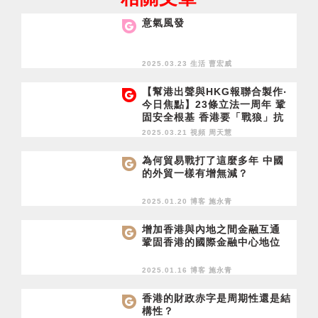
意氣風發
2025.03.23 生活
曹宏威
【幫港出聲與HKG報聯合製作‧
今日焦點】23條立法一周年 鞏
固安全根基 香港要「戰狼」抗
霸權 也要敢破局開新篇
2025.03.21 視頻
周天慧
為何貿易戰打了這麼多年 中國
的外貿一樣有增無減？
2025.01.20 博客
施永青
增加香港與內地之間金融互通
鞏固香港的國際金融中心地位
2025.01.16 博客
施永青
香港的財政赤字是周期性還是結
構性？