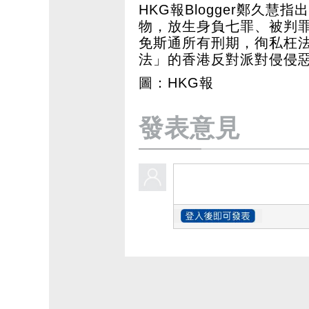
HKG報Blogger鄭久
物，放生身負七罪、被判罪名成
免斯通所有刑期，徇私枉
法」的香港反對派對侵侵
圖：HKG報
發表意見