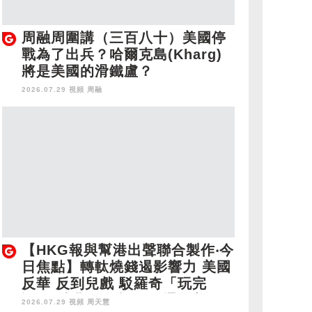
周融周圍講（三百八十）美國停
戰為了出兵？哈爾克島(Kharg)
將是美國的滑鐵盧？
2026.07.29 視頻
周融
【HKG報與幫港出聲聯合製作‧今
日焦點】轉軚燒錢遏影響力 美國
反華 反到兒戲 駁羅奇「玩完
論」 香港唔靠中國 唔通靠美
2026.07.29 視頻
周天慧