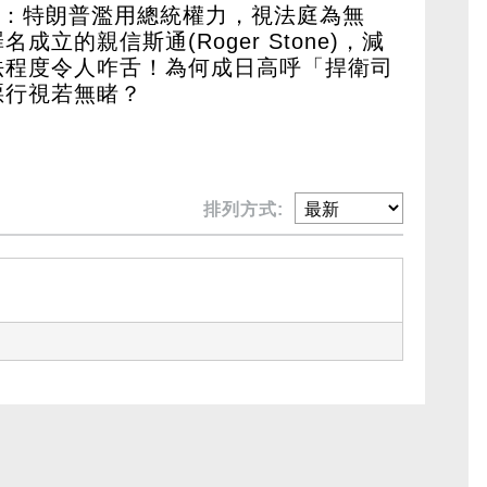
慧指出：特朗普濫用總統權力，視法庭為無
立的親信斯通(Roger Stone)，減
法程度令人咋舌！為何成日高呼「捍衛司
惡行視若無睹？
排列方式: