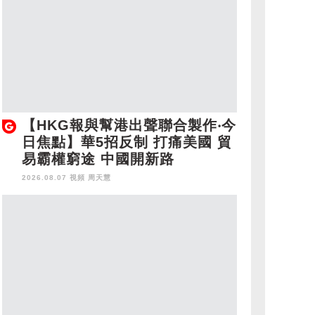
【HKG報與幫港出聲聯合製作‧今
日焦點】華5招反制 打痛美國 貿
易霸權窮途 中國開新路
2026.08.07 視頻
周天慧