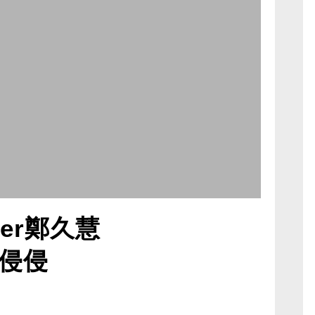
ger鄭久慧
侵侵