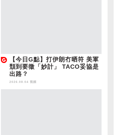
【今日G點】打伊朗冇晒符 美軍
頹到要徵「妙計」 TACO妥協是
出路？
2026.08.04 視頻