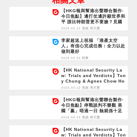
相關文章
【HKG報與幫港出聲聯合製作‧
今日焦點】邊打仗邊許願世界和
平 誰比特朗普更不要臉？見國
安法必抹黑 通緝犯為生計打拚
2026.06.12 視頻
周天慧
李家超送上祝福 「港產太空
人」有信心完成任務︰全力以赴
做到最好
2026.05.24 時事
【HK National Security La
w: Trials and Verdicts】Ton
y Chung & Agnes Chow Ho
ng Kong Fugitives
2026.04.12 視頻
周天慧
【HKG報與幫港出聲聯合製作‧
今日焦點】停戰談判不樂觀 美
國「贏」唔過一日 蝕就係十足
外國亂播「香港恐懼」 話語戰
2026.04.10 視頻
周天慧
從未停止 主持人親身經歷分享
【HK National Security La
w: Trials and Verdicts】Ton