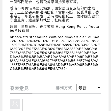
一個部門配合，包括飛虎隊同拆彈專家等。
香港不可再淪為國安漏洞，國安法出台及新部門之成
立，正正是要果斷遏獨防亂！當斷不斷，反受其亂，香
港過去一年受盡破壞，是時候撥亂反正，警隊國安處承
守護重責，還望嚴加執法，杜絕港獨！
原圖：星島日報、香港警察 Hong Kong Police Youtu
be片段截圖
https://std.stheadline.com/realtime/article/130843
7/%E5%8D%B3%E6%99%82-%E6%B8%AF%E8%8
1%9E-%E5%9C%8B%E5%AE%89%E6%B3%95-%E
6%9D%8E%E5%AE%B6%E8%B6%85%E6%8C%8
7%E4%BF%9D%E5%AE%89%E5%B1%80%E6%A
D%A3%E5%BB%BA%E7%AB%8B%E5%9F%B7%E
8%A1%8C%E6%A9%9F%E5%88%B6-%E7%9B%A
1%E5%BF%AB%E8%A8%AD%E7%AB%8B%E5%9
C%8B%E5%AE%89%E5%A7%94
排列方式:
發表意見