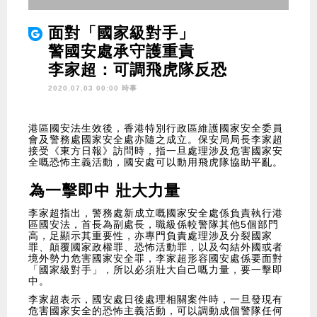
面對「國家級對手」
警國安處承守護重責
李家超：可調飛虎隊反恐
2020.07.03 00:00 時事
港區國安法生效後，香港特別行政區維護國家安全委員
會及警務處國家安全處亦隨之成立。保安局局長李家超
接受《東方日報》訪問時，指一旦處理涉及危害國家安
全嘅恐怖主義活動，國安處可以動用飛虎隊協助平亂。
為一擊即中 壯大力量
李家超指出，警務處新成立嘅國家安全處係負責執行港
區國安法，首長為副處長，職級係較警隊其他5個部門
高，足顯示其重要性，亦專門負責處理涉及分裂國家
罪、顛覆國家政權罪、恐怖活動罪，以及勾結外國或者
境外勢力危害國家安全罪，李家超形容國安處係要面對
「國家級對手」，所以必須壯大自己嘅力量，要一擊即
中。
李家超表示，國安處日後處理相關案件時，一旦發現有
危害國家安全的恐怖主義活動，可以調動成個警隊任何