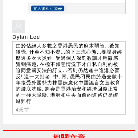
Dylan Lee
由於佔絕大多數之香港愚民的麻木弱智...後知
後覺, 什至不知不覺...的下三流心態...要親身經
歷過多次大災難, 受過個人深刻教訓才稍微感
覺到痛楚, 在極不願意情況下才自私自利的被
迫同意國安法的訂立...否則仍然逢中逢港必盲
反! 這一大批老, 中, 青, 愚民刁民由於過去數十
年接受外國勢力抹黑妖魔化中國謠言文宣教育
的澈底洗腦, 將会是香港治安和經濟回復正常
的一極大障礙, 港府和中央面前的道路仍是崎
嶇難行!
4天前